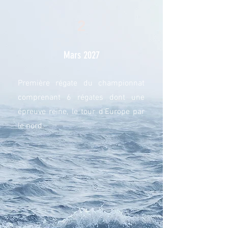
2
Mars 2027
Première régate du championnat
comprenant 6 régates dont une
épreuve reine, le tour d'Europe par
le nord.