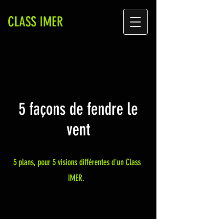
CLASS IMER
5 façons de fendre le
vent
5 plans, pour 5 visions différentes d'un Class
IMER.