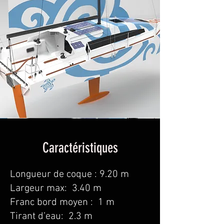
Caractéristiques
Longueur de coque : 9.20 m
Largeur max: 3.40 m
Franc bord moyen : 1 m
Tirant d’eau: 2.3 m